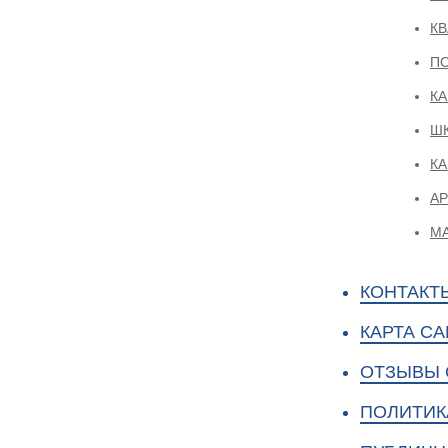
КВ
П
КА
Ш
КА
АР
МА
КОНТАКТ
КАРТА СА
ОТЗЫВЫ 
ПОЛИТИК