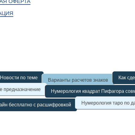
АЯ ОФЕРТА
АЦИЯ
Новости по теме
Как сде
Варианты расчетов знаков
е предназначение
Нумерология квадрат Пифагора сов
Нумерология таро по д
лайн бесплатно с расшифровкой