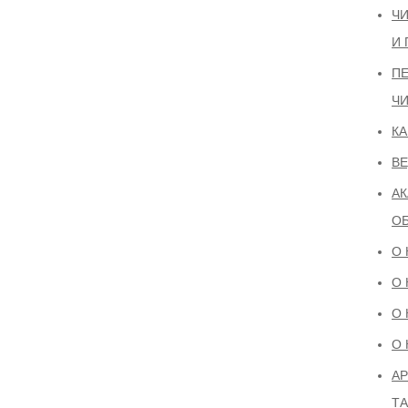
ЧИ
И 
ПЕ
ЧИ
К
В
АК
О
О 
О 
О 
О 
АР
Т