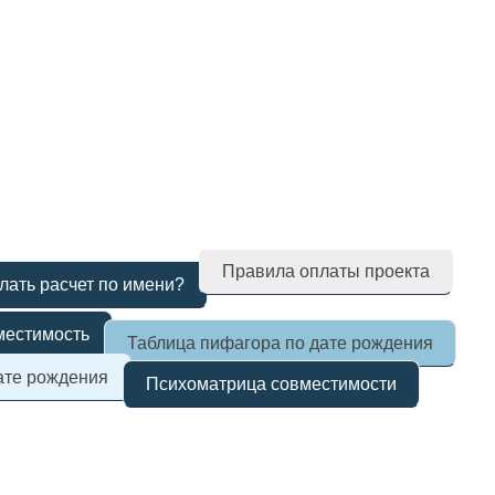
Правила оплаты проекта
лать расчет по имени?
местимость
Таблица пифагора по дате рождения
ате рождения
Психоматрица совместимости